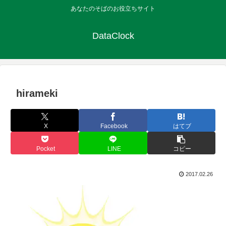
あなたのそばのお役立ちサイト
DataClock
hirameki
X
Facebook
はてブ
Pocket
LINE
コピー
2017.02.26