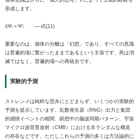
形成します。
τ̂ᵢΨᵢ = Ψ’ᵢ ──式(11)
重要なのは、個体の分離は「幻想」であり、すべての意識
は普遍的場に繋がったままであるという主張です。死は消
滅ではなく、普遍的場への再統合です。
実験的予測
ストレンメは純粋な思弁にとどまらず、いくつかの実験的
予測を提示しています。乱数発生器（RNG）出力と集団
的感情イベントの相関、瞑想中の脳波同期パターン、宇宙
マイクロ波背景放射（CMB）における非ランダムな構造
の存在などです。ただしこれらの予測の多くは方法論的に