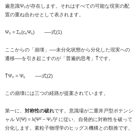
遍意識Ψ₀が存在します。それはすべての可能な現実の配
置の重ね合わせとして表されます。
Ψ₀ = Σₖ(cₖΨₖ) ──式(1)
ここからの「崩壊」──未分化状態から分化した現実への
遷移──を引き起こすのが「普遍的思考」T̂です。
T̂Ψ₀ = Ψₖ ──式(2)
この崩壊には三つの経路が提案されています。
第一に、
対称性の破れ
です。意識場が二重井戸型ポテンシ
ャル V(Ψ) = λ(Ψ² − Ψ₀²)² に従い、自発的に対称性を破って
分化します。素粒子物理学のヒッグス機構との類推です。