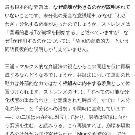
最も根本的な問題は、
なぜ崩壊が起きるのかが説明されて
いない
ことです。未分化の完全な意識場Ψ₀がなぜ「わざ
わざ」分化する必要があったのでしょうか。ストレンメは
「普遍的思考T̂が崩壊を開始する」と述べていますが、な
ぜT̂が作用するのかについては「Mindの創造的力」という
同語反復的な説明しか与えていません。
三浦＝マルクス的な弁証法の視点からこの問題を仮に再構
成するならどうなるでしょうか。弁証法において運動の原
動力は外部的な力ではなく
枠組みに内在する矛盾
として位
置づけられます。ストレンメの Ψ₀ は「すべての可能な分
化状態の重ね合わせ」と定義された時点で、すでに「未分
化の統一」と「分化への潜勢」を同時に含意しています
──この二項は内在的に対立しており、潜勢は実現に向か
う緊張を生む、と読みうる。こう再読すれば、崩壊を駆動
するのは外から呼び寄せられた「Mindの創造的力」では