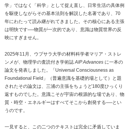
学」ではなく「科学」として捉え直し、日常生活の具体例
を駆使しながらその基本法則を解説した名著であり、70
年にわたって読み継がれてきました。その核心にある主張
は明快です──物質が一次的であり、意識は物質世界の反
映にすぎません。
2025年11月、ウプサラ大学の材料科学者マリア・ストレ
ンメが、物理学の査読付き学術誌
AIP Advances
に一本の
論文を発表しました。「Universal Consciousness as
Foundational Field」（普遍意識を基礎的場として）と題
されたその論文は、三浦の主張をちょうど180度ひっくり
返すものでした。意識こそが宇宙の根源的な場であり、物
質・時空・エネルギーはすべてそこから創発する──とい
うのです。
一見すると、この二つのテキストは完全に矛盾していま