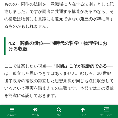
ものの）同型の法則を「意識場に内在する法則」として記
述しました。ですが両者に共通する構造があるのなら、そ
の構造は物質にも意識にも還元できない
第三の水準
に属す
るものかもしれません。
4.2 関係の優位──同時代の哲学・物理学にお
ける収斂
ここで提案したい視点──
「関係」こそが根源的である
──
は、孤立した思いつきではありません。むしろ、20 世紀
後半以降の複数の独立した思想潮流が同じ地点に収斂して
いるという事実を踏まえての主張です。本節ではこの収斂
を簡潔に確認しておきます。
(1) マルクス研究における「内的関係の哲学」──Bertell
メニュー
ホーム
検索
トップ
サイドバー
Ollman.
政治学者バーテル・オルマンは、マルクスの弁証