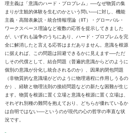
理主義は「意識のハード・プロブレム」──なぜ物質の集
まりが主観的体験を生むのかという問い──に対し、機能
主義・高階表象説・統合情報理論（IIT）・グローバル・
ワークスペース理論など複数の応答を提示してきました
が、いずれも論争のうちにあり、ハード・プロブレムを完
全に解消したと言える応答はまだありません。意識を根源
に据えれば、この問題は回避できるかに見えます──ただ
しその代償として、結合問題（普遍的意識からどのように
個別の意識が分化し統合されるのか）、因果的閉包問題
（非物質的な意識場がどのように物理過程に作用しうるの
か）、経験と物理法則の接続問題などの新たな困難が生じ
ます。物質を根源に置く立場と意識を根源に置く立場は、
それぞれ別種の難問を抱えており、どちらが優れているか
は自明ではない──というのが現代の心の哲学の率直な状
況です。