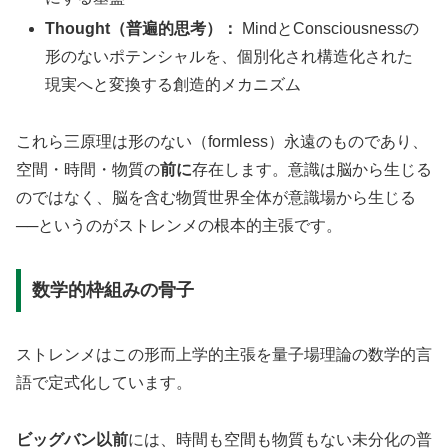
Thought（普遍的思考）：
MindとConsciousnessの
形のないポテンシャルを、個別化され構造化された
現実へと変換する創造的メカニズム
これら三原理は形のない（formless）永遠のものであり、
空間・時間・物質の
前に
存在します。意識は脳から生じる
のではなく、脳を含む物質世界全体が意識場から生じる
──というのがストレンメの根本的主張です。
数学的枠組みの骨子
ストレンメはこの形而上学的主張を量子場理論の数学的言
語で定式化しています。
ビッグバン以前
には、時間も空間も物質もない未分化の普