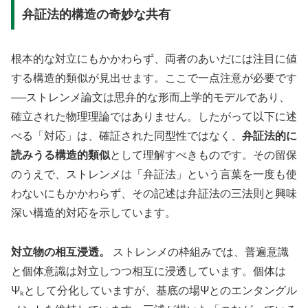
弁証法的構造の奇妙な共有
根本的な対立にもかかわらず、両者のあいだには注目に値
する構造的類似が見出せます。ここで一点注意が必要です
──ストレンメ論文は思弁的な形而上学的モデルであり、
確立された物理理論ではありません。したがって以下に述
べる「対応」は、確証された同型性ではなく、
弁証法的に
読みうる構造的類似
として理解すべきものです。その留保
のうえで、ストレンメは「弁証法」という言葉を一度も使
わないにもかかわらず、その記述は弁証法の三法則と興味
深い構造的対応を示しています。
対立物の相互浸透。
ストレンメの枠組みでは、普遍意識
と個体意識は対立しつつ相互に浸透しています。個体は
Ψₖとして分化していますが、基底の場Ψとのエンタングル