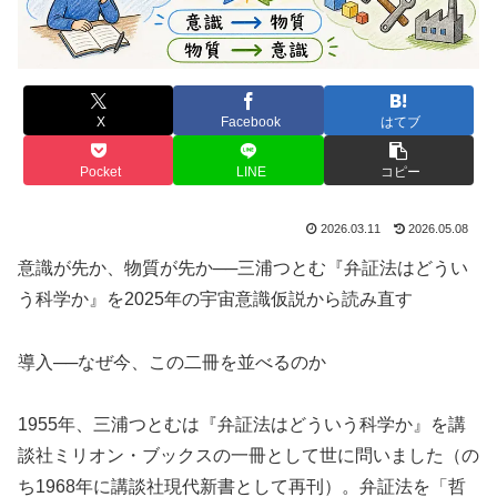
X
Facebook
はてブ
Pocket
LINE
コピー
2026.03.11
2026.05.08
意識が先か、物質が先か──三浦つとむ『弁証法はどうい
う科学か』を2025年の宇宙意識仮説から読み直す
導入──なぜ今、この二冊を並べるのか
1955年、三浦つとむは『弁証法はどういう科学か』を講
談社ミリオン・ブックスの一冊として世に問いました（の
ち1968年に講談社現代新書として再刊）。弁証法を「哲