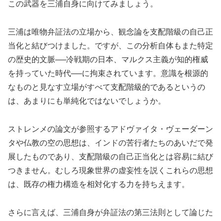
この武器を三浦自身に向けてみましょう。
三浦は唯物弁証法の立場から、観念論を支配階級の自己正
当化と結びつけました。ですが、この分析自体もまた特定
の歴史的文脈──冷戦期の日本、マルクス主義が知的権威
を持っていた時代──に拘束されています。意識を根源的
なものと見なす立場がすべて支配階級的であるというの
は、あまりにも単純化ではないでしょうか。
ストレンメの論文が参照するアドヴァイタ・ヴェーダーン
タや仏教の空の思想は、インドの苦行者たちのあいだで発
展したものであり、支配階級の自己正当化とは容易に結び
つきません。むしろ現象世界の虚妄性を説くこれらの思想
は、既存の権力構造を相対化する力を持ちえます。
さらに言えば、三浦自身が弁証法の第三法則として論じた