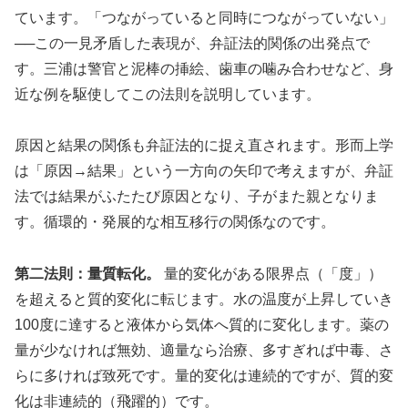
ています。「つながっていると同時につながっていない」
──この一見矛盾した表現が、弁証法的関係の出発点で
す。三浦は警官と泥棒の挿絵、歯車の噛み合わせなど、身
近な例を駆使してこの法則を説明しています。
原因と結果の関係も弁証法的に捉え直されます。形而上学
は「原因→結果」という一方向の矢印で考えますが、弁証
法では結果がふたたび原因となり、子がまた親となりま
す。循環的・発展的な相互移行の関係なのです。
第二法則：量質転化。
量的変化がある限界点（「度」）
を超えると質的変化に転じます。水の温度が上昇していき
100度に達すると液体から気体へ質的に変化します。薬の
量が少なければ無効、適量なら治療、多すぎれば中毒、さ
らに多ければ致死です。量的変化は連続的ですが、質的変
化は非連続的（飛躍的）です。