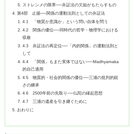
ストレンメの限界──弁証法の欠如がもたらすもの
第4部 止揚──関係の運動法則としての弁証法
4.1 「物質か意識か」という問い自体を問う
4.2 関係の優位──同時代の哲学・物理学における
収斂
4.3 弁証法の再定位──「内的関係」の運動法則と
して
4.4 「関係」もまた実体ではない──Madhyamaka
的自己適用
4.5 物質的・社会的関係の優位──三浦の批判的鋭
さの継承
4.6 2500年前の先取り──仏陀の縁起思想
4.7 三浦の遺産を引き継ぐために
おわりに