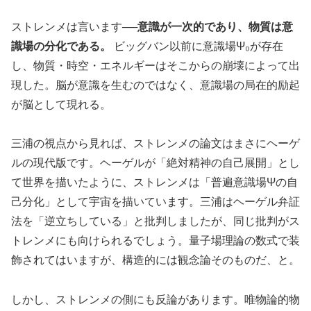
ストレンメは言います──
意識が一次的であり、物質は意
識場の分化である。
ビッグバン以前に意識場Ψ₀が存在
し、物質・時空・エネルギーはそこからの崩壊によって出
現した。脳が意識を生むのではなく、意識場の局在的励起
が脳として現れる。
三浦の視点から見れば、ストレンメの論文はまさにヘーゲ
ルの現代版です。ヘーゲルが「絶対精神の自己展開」とし
て世界を描いたように、ストレンメは「普遍意識場Ψの自
己分化」として宇宙を描いています。三浦はヘーゲル弁証
法を「逆立ちしている」と批判しましたが、同じ批判がス
トレンメにも向けられるでしょう。量子場理論の数式で装
飾されてはいますが、構造的には観念論そのものだ、と。
しかし、ストレンメの側にも反論があります。唯物論的物