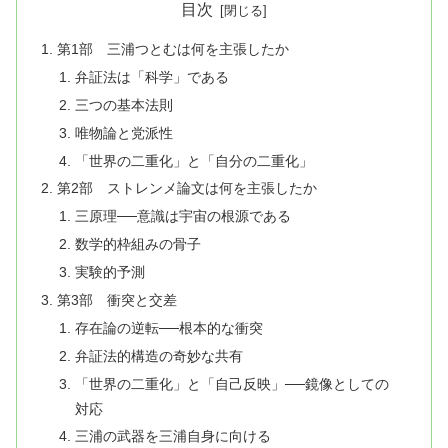
目次
第1部 三浦つとむは何を主張したか
弁証法は「科学」である
三つの基本法則
唯物論と党派性
「世界の二重化」と「自分の二重化」
第2部 ストレンメ論文は何を主張したか
三原理──意識は宇宙の根源である
数学的枠組みの骨子
実験的予測
第3部 衝突と交差
存在論の逆転──根本的な衝突
弁証法的構造の奇妙な共有
「世界の二重化」と「自己反映」──鏡像としての
対応
三浦の武器を三浦自身に向ける