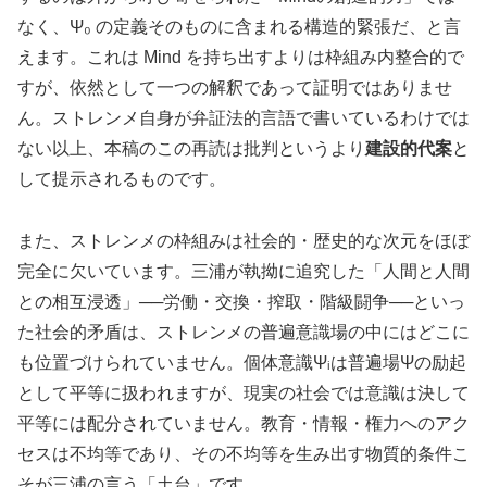
なく、Ψ₀ の定義そのものに含まれる構造的緊張だ、と言
えます。これは Mind を持ち出すよりは枠組み内整合的で
すが、依然として一つの解釈であって証明ではありませ
ん。ストレンメ自身が弁証法的言語で書いているわけでは
ない以上、本稿のこの再読は批判というより
建設的代案
と
して提示されるものです。
また、ストレンメの枠組みは社会的・歴史的な次元をほぼ
完全に欠いています。三浦が執拗に追究した「人間と人間
との相互浸透」──労働・交換・搾取・階級闘争──といっ
た社会的矛盾は、ストレンメの普遍意識場の中にはどこに
も位置づけられていません。個体意識Ψᵢは普遍場Ψの励起
として平等に扱われますが、現実の社会では意識は決して
平等には配分されていません。教育・情報・権力へのアク
セスは不均等であり、その不均等を生み出す物質的条件こ
そが三浦の言う「土台」です。