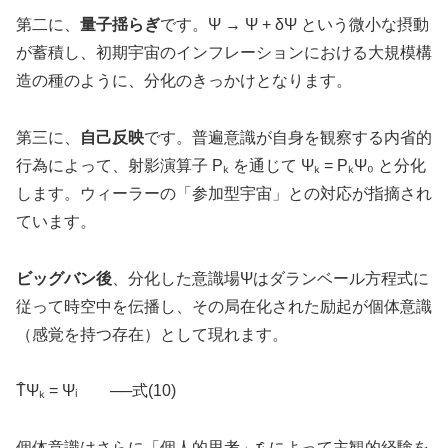
第二に、
量子揺らぎ
です。Ψ → Ψ + δΨ という微小な摂動
が蓄積し、初期宇宙のインフレーションにおける大規模構
造の種のように、分化のきっかけとなります。
第三に、
自己反映
です。普遍意識が自身を観察する内省的
行為によって、射影演算子 Pₖ を通じて Ψₖ = PₖΨ₀ と分化
します。ウィーラーの「参加型宇宙」との対応が指摘され
ています。
ビッグバン後
、分化した意識場Ψはダランベール方程式に
従って時空中を伝播し、その局在化された励起が個体意識
（感覚を持つ存在）として現れます。
T̂Ψₖ = Ψᵢ ──式(10)
個体意識はさらに「個人的思考」τ̂ᵢ によって主観的経験を