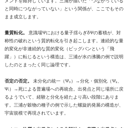
メントを維持しています。三浦が描いた「つながっている
と同時につながっていない」という関係が、ここでもその
まま成立します。
量質転化。
意識場Ψにおける量子揺らぎδΨの蓄積が、対
称性の破れという質的転化を引き起こします。連続的な量
的変化が非連続的な質的変化（ビッグバンという「飛
躍」）に転じるという構造は、三浦が水の沸騰の例で説明
したのとまったく同じ論理です。
否定の否定。
未分化の統一（Ψ₀）→分化・個別化（Ψₖ、
Ψᵢ）→死による普遍場への再統合。出発点と同じ場所に戻
るようでいて、経験と分化を経たより高い段階にありま
す。三浦が穀物の種子の例で示した螺旋的発展の構造が、
宇宙規模で再現されています。