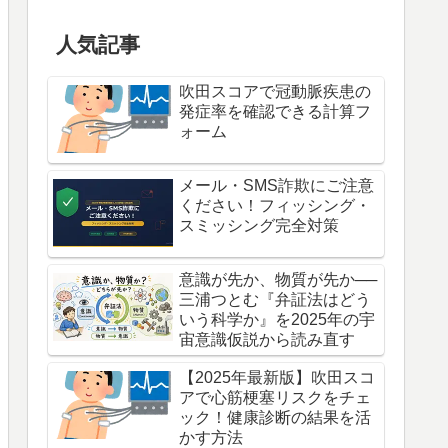
人気記事
吹田スコアで冠動脈疾患の
発症率を確認できる計算フ
ォーム
メール・SMS詐欺にご注意
ください！フィッシング・
スミッシング完全対策
意識が先か、物質が先か──
三浦つとむ『弁証法はどう
いう科学か』を2025年の宇
宙意識仮説から読み直す
【2025年最新版】吹田スコ
アで心筋梗塞リスクをチェ
ック！健康診断の結果を活
かす方法