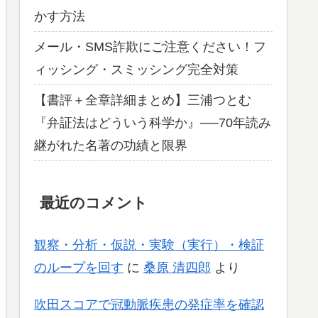
かす方法
メール・SMS詐欺にご注意ください！フ
ィッシング・スミッシング完全対策
【書評＋全章詳細まとめ】三浦つとむ
『弁証法はどういう科学か』──70年読み
継がれた名著の功績と限界
最近のコメント
観察・分析・仮説・実験（実行）・検証
のループを回す
に
桑原 清四郎
より
吹田スコアで冠動脈疾患の発症率を確認